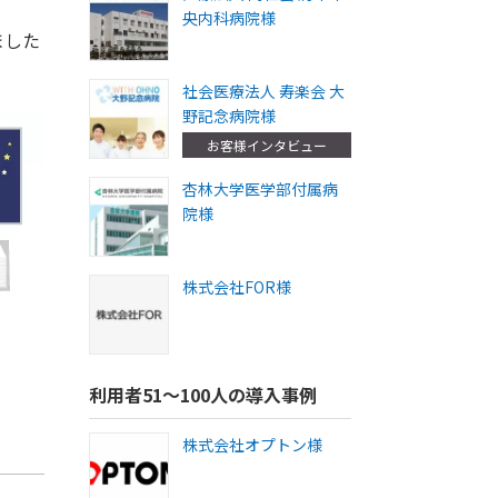
央内科病院様
ました
社会医療法人 寿楽会 大
野記念病院様
お客様インタビュー
杏林大学医学部付属病
院様
株式会社FOR様
利用者51～100人の導入事例
株式会社オプトン様