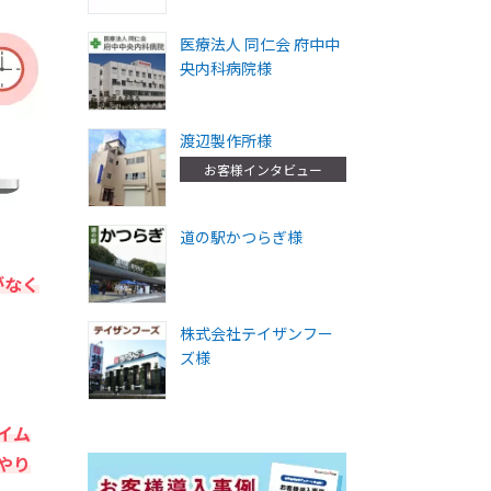
医療法人 同仁会 府中中
央内科病院様
渡辺製作所様
お客様インタビュー
道の駅かつらぎ様
がなく
株式会社テイザンフー
ズ様
イム
やり