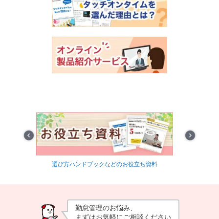
Prev
Next
信
選び方ハンドブックなどのお役立ち資料
最適
勤怠管理のお悩み、
まずはお気軽にご相談ください