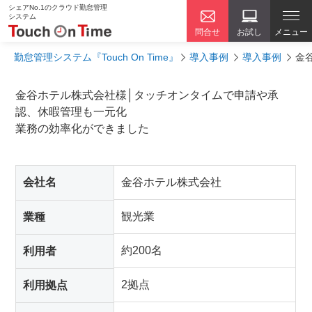
シェアNo.1のクラウド勤怠管理
システム
問合せ
お試し
メニュー
勤怠管理システム『Touch On Time』
導入事例
導入事例
金
金谷ホテル株式会社様│タッチオンタイムで申請や承
認、休暇管理も一元化
業務の効率化ができました
会社名
金谷ホテル株式会社
観光業
業種
約200名
利用者
2拠点
利用拠点