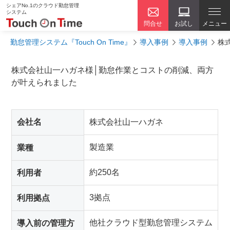
シェアNo.1のクラウド勤怠管理
システム
問合せ
お試し
メニュー
勤怠管理システム『Touch On Time』
導入事例
導入事例
株
株式会社山一ハガネ​様│勤怠作業とコストの削減、両方
が叶えられました
会社名
株式会社山一ハガネ​​
製造業
業種
約250名
利用者
3拠点
利用拠点
他社クラウド型勤怠管理システム
導入前の管理方