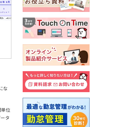
にな
間単位
データ