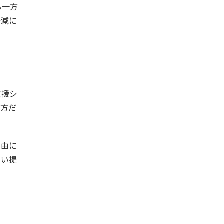
る一方
軽減に
支援シ
の方だ
自由に
高い提