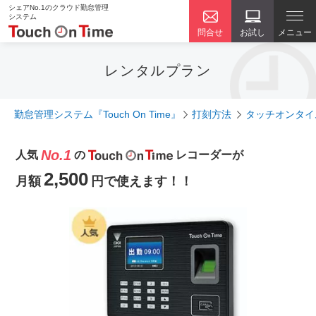
シェアNo.1のクラウド勤怠管理
システム
問合せ
お試し
メニュー
レンタルプラン
勤怠管理システム『Touch On Time』
打刻方法
タッチオンタイ
No.1
人気
の
レコーダーが
2,500
月額
円で使えます！！