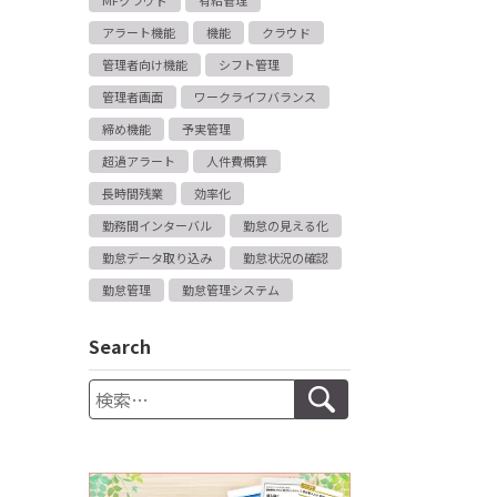
MFクラウド
有給管理
アラート機能
機能
クラウド
管理者向け機能
シフト管理
管理者画面
ワークライフバランス
締め機能
予実管理
超過アラート
人件費概算
長時間残業
効率化
勤務間インターバル
勤怠の見える化
勤怠データ取り込み
勤怠状況の確認
勤怠管理
勤怠管理システム
Search