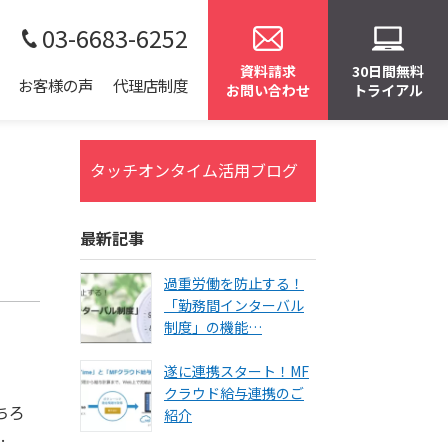
03-6683-6252
資料請求
30日間無料
お客様の声
代理店制度
お問い合わせ
トライアル
タッチオンタイム活用ブログ
最新記事
過重労働を防止する！
「勤務間インターバル
制度」の機能…
遂に連携スタート！MF
クラウド給与連携のご
ちろ
紹介
…