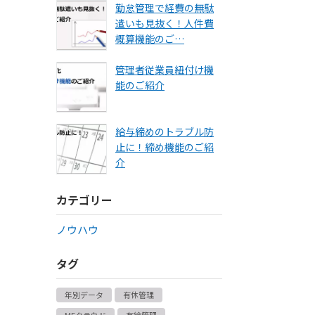
勤怠管理で経費の無駄
遣いも見抜く！人件費
概算機能のご…
管理者従業員紐付け機
能のご紹介
給与締めのトラブル防
止に！締め機能のご紹
介
カテゴリー
ノウハウ
タグ
年別データ
有休管理