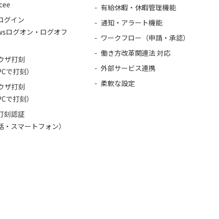
cee
有給休暇・休暇管理機能
ログイン
通知・アラート機能
owsログオン・ログオフ
ワークフロー（申請・承認）
働き方改革関連法 対応
ラウザ打刻
外部サービス連携
PCで打刻）
柔軟な設定
ラウザ打刻
PCで打刻）
打刻認証
話・スマートフォン）