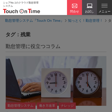
シェアNo.1のクラウド勤怠管理
システム
問合せ
お試し
メニュー
勤怠管理システム『Touch On Time』
知っとく！勤怠管理！
タ
タグ：残業
勤怠管理に役立つコラム
勤怠管理システム
働き方改革
ナレッジ