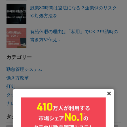
残業80時間は違法になる？企業側のリスク
や対処方法を…
有給休暇の理由は「私用」でOK？申請時の
書き方や伝え…
カテゴリー
勤怠管理システム
働き方改革
打刻
✕
タッチオンタイムの紹介
ナレッジ
タグ