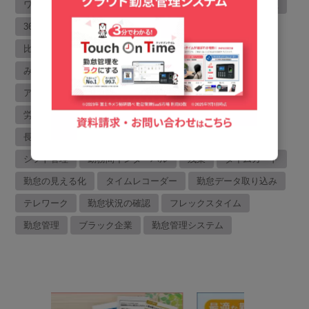
ワークライフバランス
変形労働
予実管理
有休管理
36協定
健康経営
有給管理
ICカード
助成金
比較
MFクラウド
労働基準法
管理者向け機能
みなし労働時間制
労働基準監督署
給与ソフト
アラート機能
労働生産性
超過アラート
クラウド
労務リスク
選び方
コスト削減
労務管理
長時間残業
システム導入
効率化
労働リスク
シフト管理
勤務間インターバル
残業
タイムカード
勤怠の見える化
タイムレコーダー
勤怠データ取り込み
テレワーク
勤怠状況の確認
フレックスタイム
勤怠管理
ブラック企業
勤怠管理システム