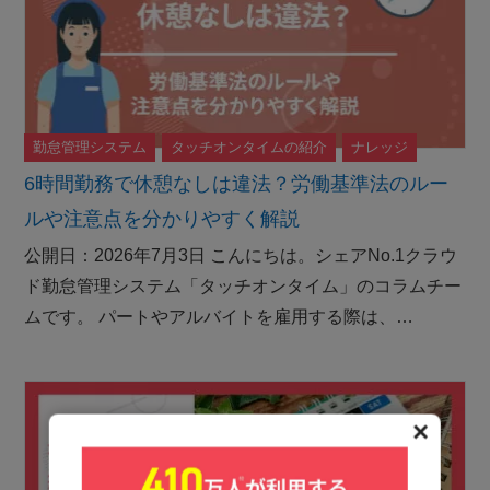
勤怠管理システム
タッチオンタイムの紹介
ナレッジ
6時間勤務で休憩なしは違法？労働基準法のルー
ルや注意点を分かりやすく解説
公開日：2026年7月3日 こんにちは。シェアNo.1クラウ
ド勤怠管理システム「タッチオンタイム」のコラムチー
ムです。 パートやアルバイトを雇用する際は、…
✕