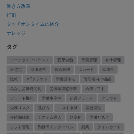
働き方改革
打刻
タッチオンタイムの紹介
ナレッジ
タグ
ワークライフバランス
変形労働
予実管理
有休管理
36協定
健康経営
有給管理
ICカード
助成金
比較
MFクラウド
労働基準法
管理者向け機能
みなし労働時間制
労働基準監督署
給与ソフト
アラート機能
労働生産性
超過アラート
クラウド
労務リスク
選び方
コスト削減
労務管理
長時間残業
システム導入
効率化
労働リスク
シフト管理
勤務間インターバル
残業
タイムカード