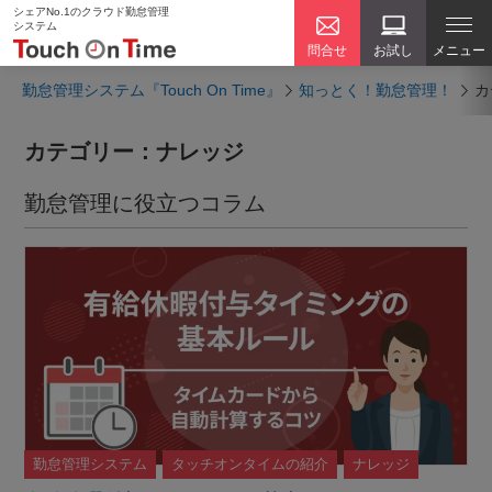
シェアNo.1のクラウド勤怠管理
システム
問合せ
お試し
メニュー
勤怠管理システム『Touch On Time』
知っとく！勤怠管理！
カ
カテゴリー：ナレッジ
勤怠管理に役立つコラム
勤怠管理システム
タッチオンタイムの紹介
ナレッジ