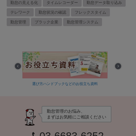
勤怠の見える化
タイムレコーダー
勤怠データ取り込み
テレワーク
勤怠状況の確認
フレックスタイム
勤怠管理
ブラック企業
勤怠管理システム
Prev
Next
立ち資料
最適な勤怠管理方法を30秒で診断！
タ
勤怠管理のお悩み、
まずはお気軽にご相談ください
03-6683-6252