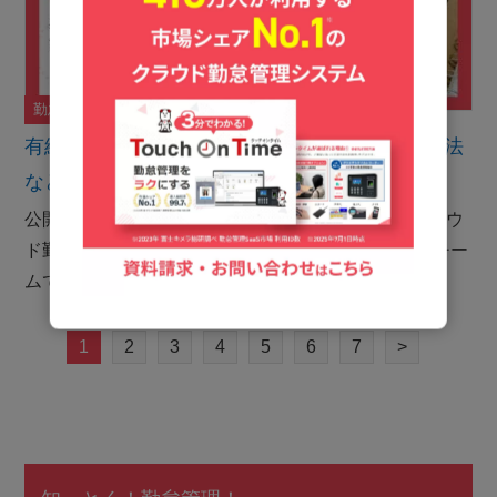
勤怠管理システム
タッチオンタイムの紹介
ナレッジ
有給休暇の繰り越しとは？基本ルール、計算方法
などを解説
公開日：2026年7月3日 こんにちは。シェアNo.1クラウ
ド勤怠管理システム「タッチオンタイム」のコラムチー
ムです。 有給休暇は、一定の条件を満たした従…
1
2
3
4
5
6
7
>