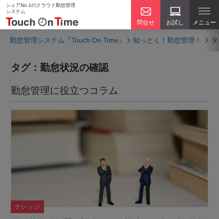
シェアNo.1のクラウド勤怠管理
システム
問合せ
お試し
メニュー
勤怠管理システム『Touch On Time』
知っとく！勤怠管理！
タ
タグ：勤怠状況の確認
勤怠管理に役立つコラム
ナレッジ