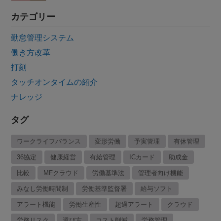
カテゴリー
勤怠管理システム
働き方改革
打刻
タッチオンタイムの紹介
ナレッジ
タグ
ワークライフバランス
変形労働
予実管理
有休管理
36協定
健康経営
有給管理
ICカード
助成金
比較
MFクラウド
労働基準法
管理者向け機能
みなし労働時間制
労働基準監督署
給与ソフト
アラート機能
労働生産性
超過アラート
クラウド
労務リスク
選び方
コスト削減
労務管理