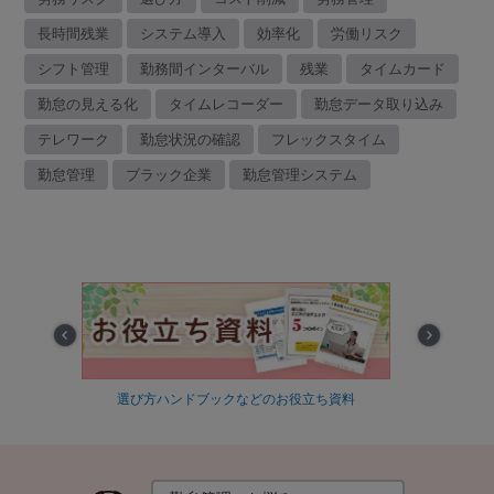
長時間残業
システム導入
効率化
労働リスク
シフト管理
勤務間インターバル
残業
タイムカード
勤怠の見える化
タイムレコーダー
勤怠データ取り込み
テレワーク
勤怠状況の確認
フレックスタイム
勤怠管理
ブラック企業
勤怠管理システム
Prev
Next
信
選び方ハンドブックなどのお役立ち資料
最適な