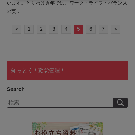
います。とりわけ近年では、ワーク・ライフ・バランス
の実…
<
1
2
3
4
5
6
7
>
知っとく！勤怠管理！
Search