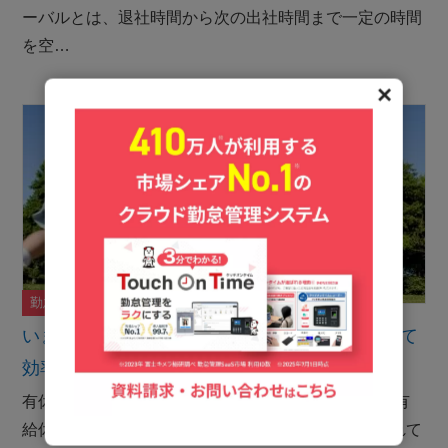
ーバルとは、退社時間から次の出社時間まで一定の時間
を空…
✕
勤怠管理システム
働き方改革
ナレッジ
いまや有休管理も企業の義務！勤怠管理と併せて
効率的に管理しよう
有休管理は意外と面倒。システム化も含めて検討を 有
給休暇は、働く人の権利として労働基準法で定められて