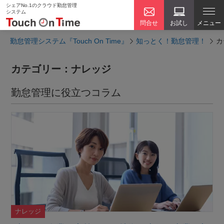
シェアNo.1のクラウド勤怠管理
システム
問合せ
お試し
メニュー
勤怠管理システム『Touch On Time』
知っとく！勤怠管理！
カ
カテゴリー：ナレッジ
勤怠管理に役立つコラム
ナレッジ