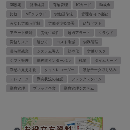
36協定
健康経営
有給管理
ICカード
助成金
比較
MFクラウド
労働基準法
管理者向け機能
みなし労働時間制
労働基準監督署
給与ソフト
アラート機能
労働生産性
超過アラート
クラウド
労務リスク
選び方
コスト削減
労務管理
長時間残業
システム導入
効率化
労働リスク
シフト管理
勤務間インターバル
残業
タイムカード
勤怠の見える化
タイムレコーダー
勤怠データ取り込み
テレワーク
勤怠状況の確認
フレックスタイム
勤怠管理
ブラック企業
勤怠管理システム